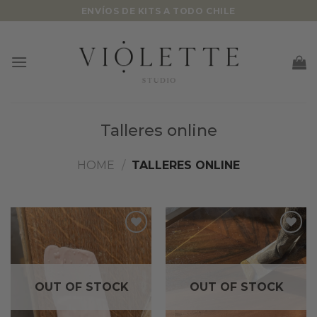
Skip
ENVÍOS DE KITS A TODO CHILE
to
content
Talleres online
HOME
/
TALLERES ONLINE
Añadir
Añadir
a la
a la
lista
lista
de
de
OUT OF STOCK
OUT OF STOCK
deseos
deseos