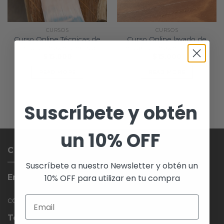
CURSOS
CURSOS
Curso Online Técnicas de
Curso Online lavado de
Pintura [Proximamente]
madera [Proximamente]
$
15.000
$
15.000
READ MORE
READ MORE
Suscríbete y obtén
un 10% OFF
CONTACTO
Suscríbete a nuestro Newsletter y obtén un
10% OFF para utilizar en tu compra
Email:
contacto@v-studio.cl
Teléfono: