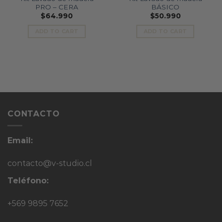
Añadir
Añadir
PRO – CERA
BÁSICO
a la
a la
lista
lista
$
64.990
$
50.990
de
de
deseos
deseos
ADD TO CART
ADD TO CART
CONTACTO
Email:
contacto@v-studio.cl
Teléfono:
+569 9895 7652