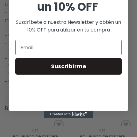
un 10% OFF
tono natural. ¿Qué incluye?
– Manual de Instrucciones detallado con nuestros
mejores tips
Suscríbete a nuestro Newsletter y obtén un
– Video Tutorial con el paso a paso
10% OFF para utilizar en tu compra
– Guantes
– Brocha
– Removedor
– Espátula
Suscribírme
– Virutilla
– Set de lijas de distinto gramaje
– Cera 250 ml
RELATED PRODUCTS
KITS
KITS
Kit Lavado de madera
Kit Lavado de madera