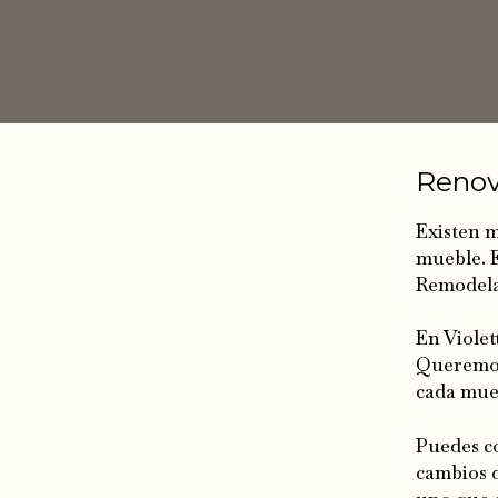
Renov
Existen 
mueble. E
Remodela
En Violet
Queremos 
cada mueb
Puedes co
cambios 